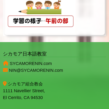
シカモア日本語教室
SYCAMORENIN.com
NIN@SYCAMORENIN.com
シカモア組合教会
1111 Navellier Street,
El Cerrito, CA 94530