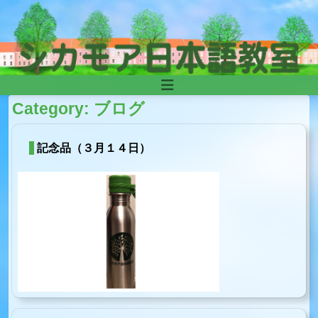
Skip to content
Main
Category:
ブログ
Navigation
記念品（３月１４日）