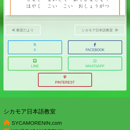
Post
navigation
教室だより
シカモア日本語教室
X
FACEBOOK
LINE
WHATSAPP
PINTEREST
シカモア日本語教室
SYCAMORENIN.com