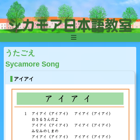
Skip to content
Main
Navigation
うたごえ
Sycamore Song
アイアイ