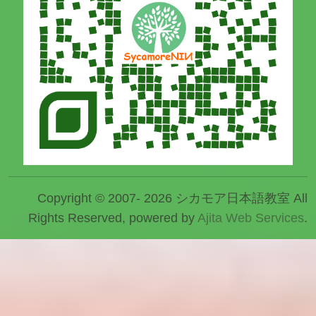
Copyright © 2007- 2026 シカモア日本語教室 All
Rights Reserved, powered by
Ajita Web Services
.