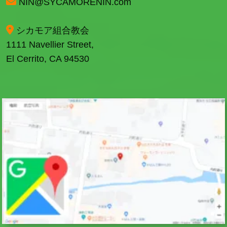
NIN@SYCAMORENIN.com
シカモア組合教会
1111 Navellier Street,
El Cerrito, CA 94530