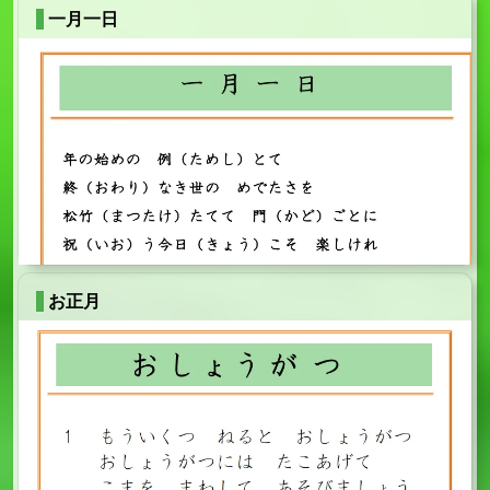
一月一日
お正月