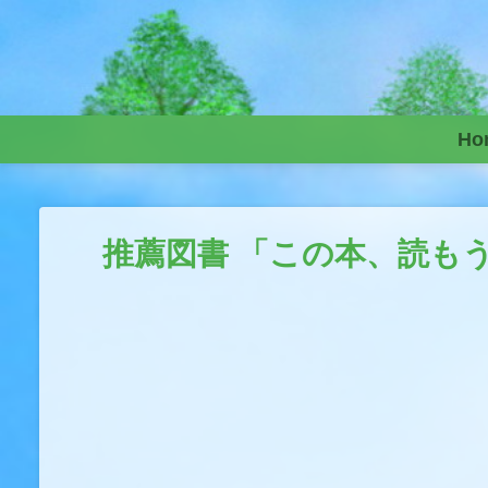
Skip to content
Ho
推薦図書 「この本、読も