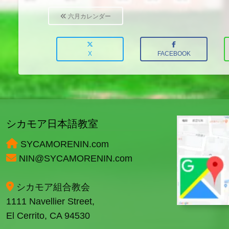
Post
navigation
六月カレンダー
X
FACEBOOK
シカモア日本語教室
SYCAMORENIN.com
NIN@SYCAMORENIN.com
シカモア組合教会
1111 Navellier Street,
El Cerrito, CA 94530