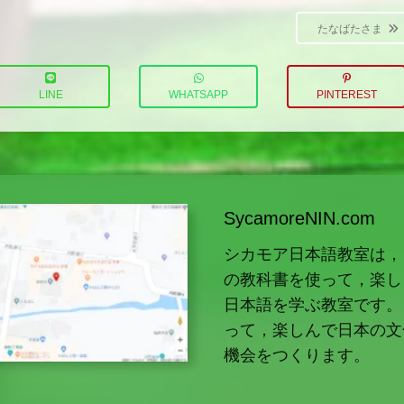
たなばたさま
LINE
WHATSAPP
PINTEREST
SycamoreNIN.com
シカモア日本語教室は，
の教科書を使って，楽し
日本語を学ぶ教室です。
って，楽しんで日本の文
機会をつくります。