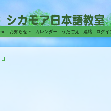
me
お知らせ
カレンダー
うたごえ
連絡
ログイ
Main
Navigation
う」