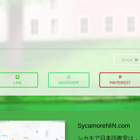
ツバメ
LINE
WHATSAPP
PINTEREST
SycamoreNIN.com
シカモア日本語教室は，