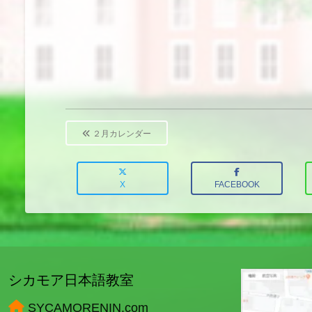
Post
navigation
２月カレンダー
X
FACEBOOK
シカモア日本語教室
SYCAMORENIN.com