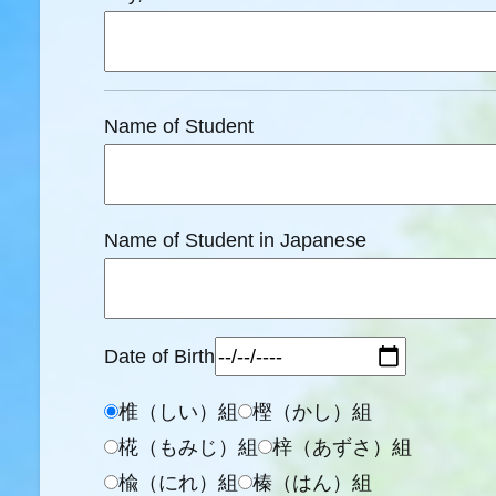
Name of Student
Name of Student in Japanese
Date of Birth
椎（しい）組
樫（かし）組
椛（もみじ）組
梓（あずさ）組
楡（にれ）組
榛（はん）組