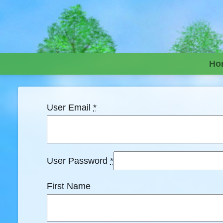
Skip to content
Ho
User Email
*
User Password
*
First Name