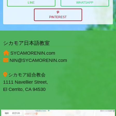
LINE
WHATSAPP
PINTEREST
シカモア日本語教室
SYCAMORENIN.com
NIN@SYCAMORENIN.com
シカモア組合教会
1111 Navellier Street,
El Cerrito, CA 94530