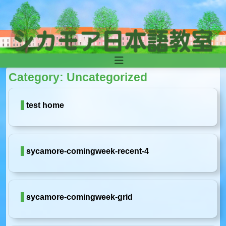
Skip to content
Main
Category:
Uncategorized
Navigation
test home
sycamore-comingweek-recent-4
sycamore-comingweek-grid