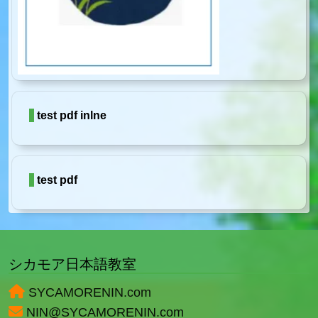
test pdf inlne
test pdf
シカモア日本語教室
SYCAMORENIN.com
NIN@SYCAMORENIN.com