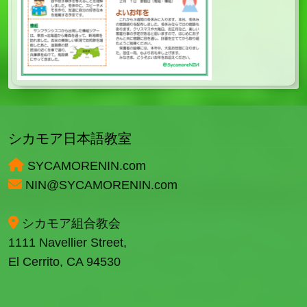
シカモア日本語教室
SYCAMORENIN.com
NIN@SYCAMORENIN.com
シカモア組合教会
1111 Navellier Street,
El Cerrito, CA 94530