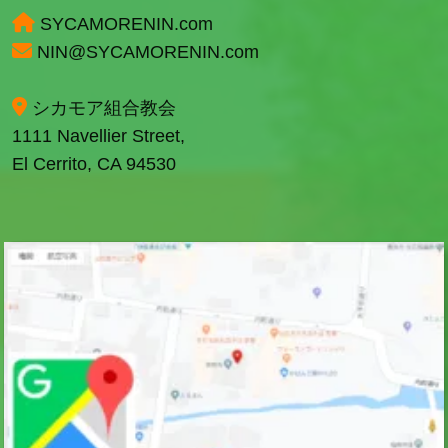
SYCAMORENIN.com
NIN@SYCAMORENIN.com
シカモア組合教会
1111 Navellier Street,
El Cerrito, CA 94530