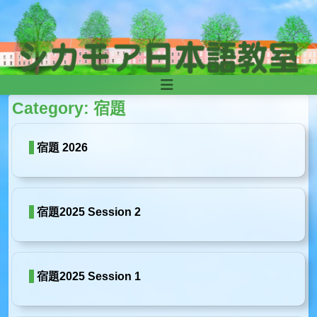
Skip to content
Main
Category:
宿題
Navigation
宿題 2026
宿題2025 Session 2
宿題2025 Session 1