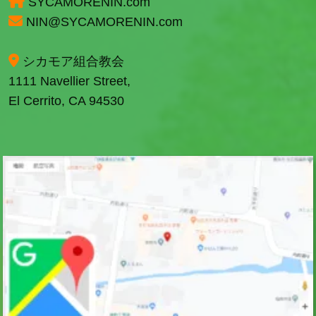
SYCAMORENIN.com
NIN@SYCAMORENIN.com
シカモア組合教会
1111 Navellier Street,
El Cerrito, CA 94530