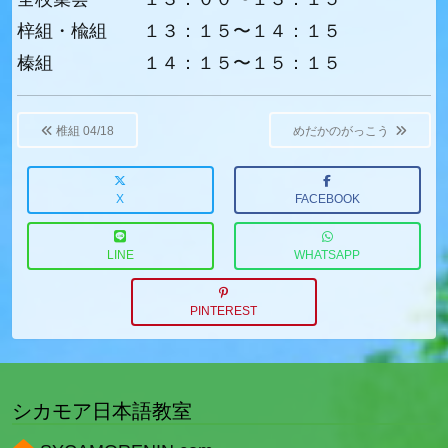
梓組・楡組 １３：１５〜１４：１５
榛組 １４：１５〜１５：１５
Post
navigation
椎組 04/18
めだかのがっこう
X
FACEBOOK
LINE
WHATSAPP
PINTEREST
シカモア日本語教室