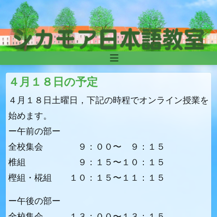
Skip to content
Main
Navigation
４月１８日の予定
４月１８日土曜日，下記の時程でオンライン授業を
始めます。
ー午前の部ー
全校集会 ９：００〜 ９：１５
椎組 ９：１５〜１０：１５
樫組・椛組 １０：１５〜１１：１５
ー午後の部ー
全校集会 １３：００〜１３：１５