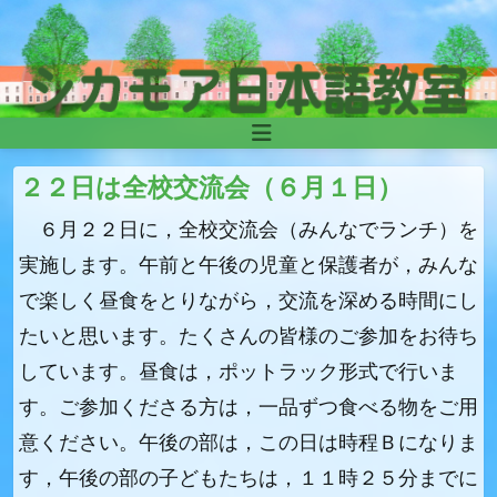
Skip to content
Main
Navigation
２２日は全校交流会（６月１日）
６月２２日に，全校交流会（みんなでランチ）を
実施します。午前と午後の児童と保護者が，みんな
で楽しく昼食をとりながら，交流を深める時間にし
たいと思います。たくさんの皆様のご参加をお待ち
しています。昼食は，ポットラック形式で行いま
す。ご参加くださる方は，一品ずつ食べる物をご用
意ください。午後の部は，この日は時程Ｂになりま
す，午後の部の子どもたちは，１１時２５分までに