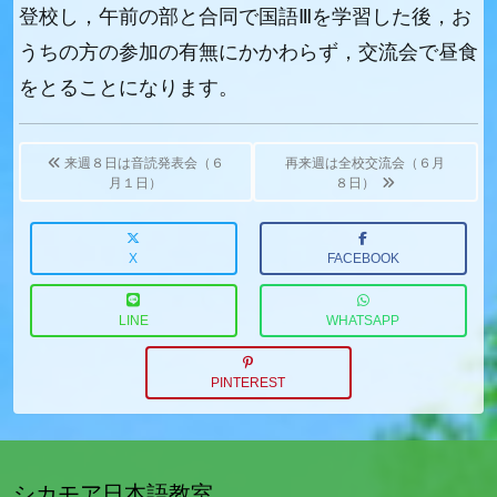
登校し，午前の部と合同で国語Ⅲを学習した後，お
うちの方の参加の有無にかかわらず，交流会で昼食
をとることになります。
Post
navigation
来週８日は音読発表会（６
再来週は全校交流会（６月
月１日）
８日）
X
FACEBOOK
LINE
WHATSAPP
PINTEREST
シカモア日本語教室