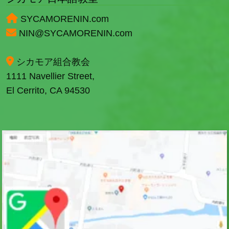
SYCAMORENIN.com
NIN@SYCAMORENIN.com
シカモア組合教会
1111 Navellier Street,
El Cerrito, CA 94530