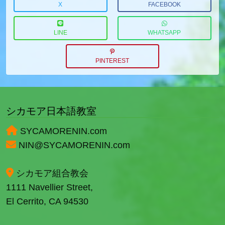
X
FACEBOOK
LINE
WHATSAPP
PINTEREST
シカモア日本語教室
SYCAMORENIN.com
NIN@SYCAMORENIN.com
シカモア組合教会
1111 Navellier Street,
El Cerrito, CA 94530