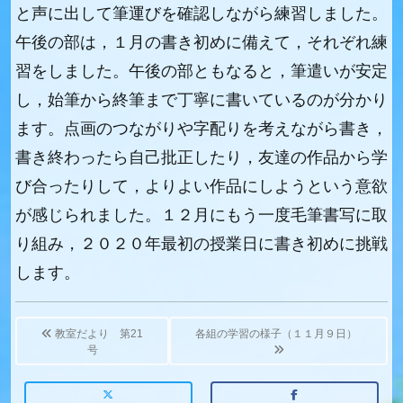
と声に出して筆運びを確認しながら練習しました。
午後の部は，１月の書き初めに備えて，それぞれ練
習をしました。午後の部ともなると，筆遣いが安定
し，始筆から終筆まで丁寧に書いているのが分かり
ます。点画のつながりや字配りを考えながら書き，
書き終わったら自己批正したり，友達の作品から学
び合ったりして，よりよい作品にしようという意欲
が感じられました。１２月にもう一度毛筆書写に取
り組み，２０２０年最初の授業日に書き初めに挑戦
します。
Post
navigation
教室だより 第21
各組の学習の様子（１１月９日）
号