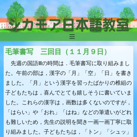
Skip to content
Main
Navigation
毛筆書写 三回目（１１月９日）
先週の国語Ⅲの時間は．毛筆書写に取り組みまし
た。午前の部は，漢字の「月」「空」「日」を書き
ました。「月」という漢字を習ったばかりの椎組の
子どもたちは，喜んでとても嬉しそうに書いていま
した。これらの漢字は，画数は多くないのですが，
「はらい」や「おれ」「はね」などの筆遣いがどれ
も難しいため，先生の説明を聞き一画一画丁寧に取
り組みました。子どもたちは，「トン」「シュッ」