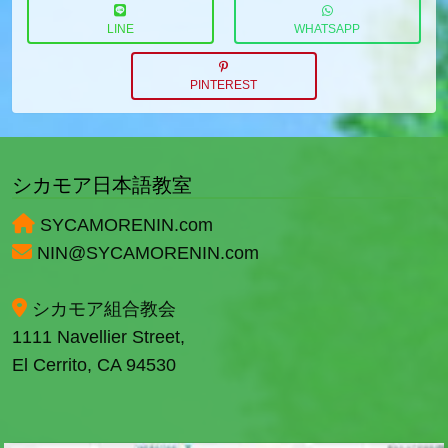
LINE
WHATSAPP
PINTEREST
シカモア日本語教室
SYCAMORENIN.com
NIN@SYCAMORENIN.com
シカモア組合教会
1111 Navellier Street,
El Cerrito, CA 94530