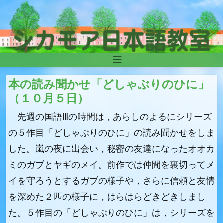
Skip to content
Main
Navigation
本の読み聞かせ「どしゃぶりのひに」
（１０月５日）
先週の国語Ⅲの時間は，あらしのよるにシリーズ
の５作目「どしゃぶりのひに」の読み聞かせをしま
した。嵐の夜に出会い，秘密の友達になったオオカ
ミのガブとヤギのメイ。前作では仲間を裏切ってメ
イを守ろうとするガブの様子や，さらに信頼と友情
を深めた２匹の様子に，はらはらどきどきしまし
た。５作目の「どしゃぶりのひに」は，シリーズを