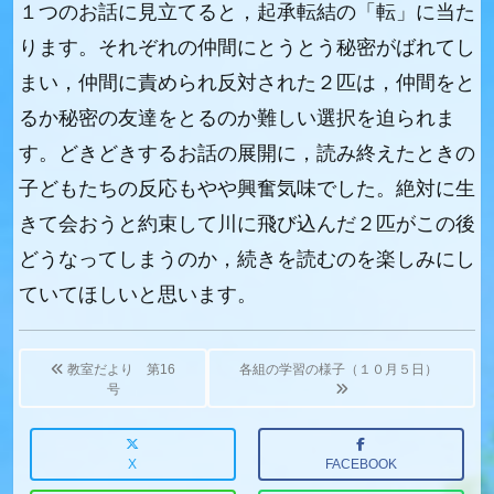
１つのお話に見立てると，起承転結の「転」に当た
ります。それぞれの仲間にとうとう秘密がばれてし
まい，仲間に責められ反対された２匹は，仲間をと
るか秘密の友達をとるのか難しい選択を迫られま
す。どきどきするお話の展開に，読み終えたときの
子どもたちの反応もやや興奮気味でした。絶対に生
きて会おうと約束して川に飛び込んだ２匹がこの後
どうなってしまうのか，続きを読むのを楽しみにし
ていてほしいと思います。
Post
navigation
教室だより 第16
各組の学習の様子（１０月５日）
号
X
FACEBOOK