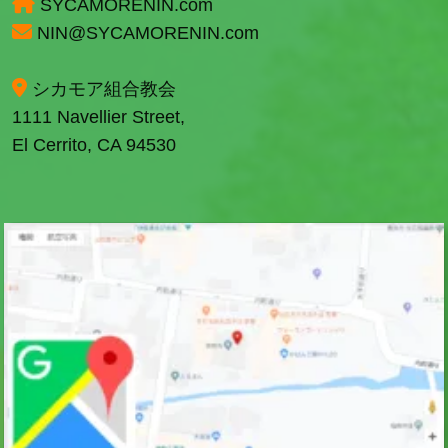
SYCAMORENIN.com
NIN@SYCAMORENIN.com
シカモア組合教会
1111 Navellier Street,
El Cerrito, CA 94530