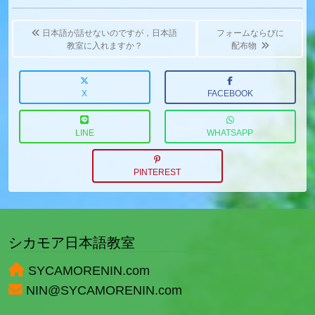
Post
navigation
日本語が話せないのですが，日本語
フォームならびに
教室に入れますか？
配布物
X
FACEBOOK
LINE
WHATSAPP
PINTEREST
シカモア日本語教室
SYCAMORENIN.com
NIN@SYCAMORENIN.com