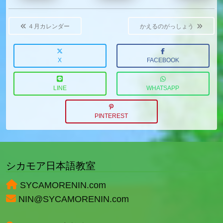
Post
navigation
４月カレンダー
かえるのがっしょう
X
FACEBOOK
LINE
WHATSAPP
PINTEREST
シカモア日本語教室
SYCAMORENIN.com
NIN@SYCAMORENIN.com