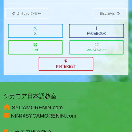
Post
navigation
２月カレンダー
BELIEVE
X
FACEBOOK
LINE
WHATSAPP
PINTEREST
シカモア日本語教室
SYCAMORENIN.com
NIN@SYCAMORENIN.com