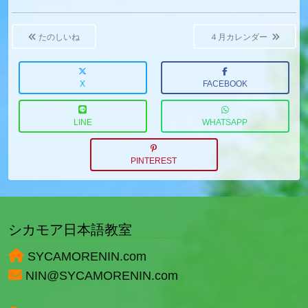
Post
navigation
たのしいね
４月カレンダー
X
FACEBOOK
LINE
WHATSAPP
PINTEREST
シカモア日本語教室
SYCAMORENIN.com
NIN@SYCAMORENIN.com