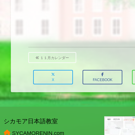
Post
navigation
１１月カレンダー
X
FACEBOOK
シカモア日本語教室
SYCAMORENIN.com