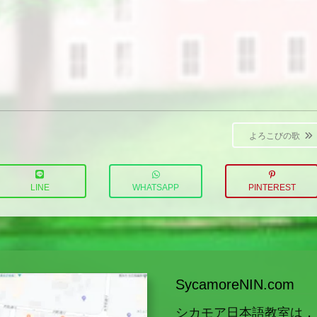
よろこびの歌
LINE
WHATSAPP
PINTEREST
SycamoreNIN.com
シカモア日本語教室は，