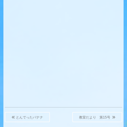
Post
navigation
とんでったバナナ
教室だより 第15号