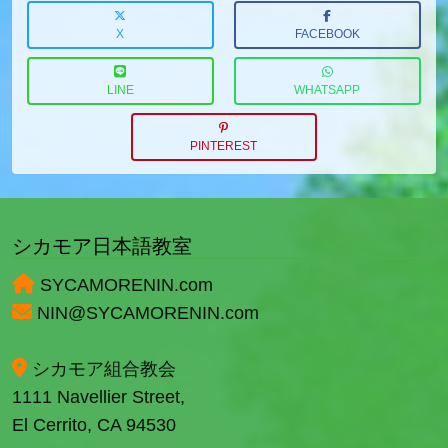
X
FACEBOOK
LINE
WHATSAPP
PINTEREST
シカモア日本語教室
SYCAMORENIN.com
NIN@SYCAMORENIN.com
シカモア組合教会
1111 Navellier Street,
El Cerrito, CA 94530